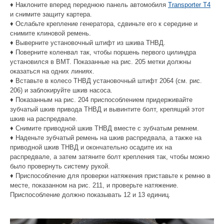
♦ Наклоните вперед переднюю панель автомобиля
Transporter T4
и снимите защиту картера.
♦ Ослабьте крепление генератора, сдвиньте его к середине и
снимите клиновой ремень.
♦ Выверните установочный штифт из шкива ТНВД.
♦ Поверните коленвал так, чтобы поршень первого цилиндра
установился в ВМТ. Показанные на рис. 205 метки должны
оказаться на одних линиях.
♦ Вставьте в колесо ТНВД установочный штифт 2064 (см. рис.
206) и заблокируйте шкив насоса.
♦ Показанным на рис. 204 приспособлением придерживайте
зубчатый шкив привода ТНВД и вывинтите болт, крепящий этот
шкив на распредвале.
♦ Снимите приводной шкив ТНВД вместе с зубчатым ремнем.
♦ Наденьте зубчатый ремень на шкив распредвала, а также на
приводной шкив ТНВД и окончательно осадите их на
распредвале, а затем затяните болт крепления так, чтобы можно
было провернуть систему рукой.
♦ Приспособление для проверки натяжения приставьте к ремню в
месте, показанном на рис. 211, и проверьте натяжение.
Приспособление должно показывать 12 и 13 единиц.