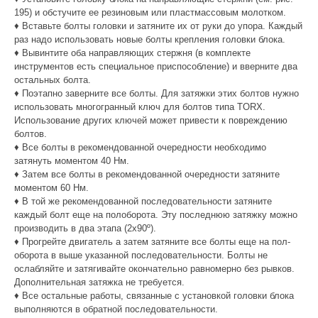
195) и обстучите ее резиновым или пластмассовым молотком.
♦ Вставьте болты головки и затяните их от руки до упора. Каждый
раз надо использовать новые болты крепления головки блока.
♦ Вывинтите оба направляющих стержня (в комплекте
инструментов есть специальное приспособление) и вверните два
остальных болта.
♦ Поэтапно заверните все болты. Для затяжки этих болтов нужно
использовать многогранный ключ для болтов типа TORX.
Использование других ключей может привести к повреждению
болтов.
♦ Все болты в рекомендованной очередности необходимо
затянуть моментом 40 Нм.
♦ Затем все болты в рекомендованной очередности затяните
моментом 60 Нм.
♦ В той же рекомендованной последовательности затяните
каждый болт еще на полоборота. Эту последнюю затяжку можно
производить в два этапа (2х90º).
♦ Прогрейте двигатель а затем затяните все болты еще на пол-
оборота в выше указанной последовательности. Болты не
ослабляйте и затягивайте окончательно равномерно без рывков.
Дополнительная затяжка не требуется.
♦ Все остальные работы, связанные с установкой головки блока
выполняются в обратной последовательности.