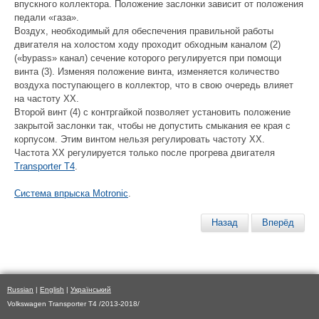
впускного коллектора. Положение заслонки зависит от положения
педали «газа».
Воздух, необходимый для обеспечения правильной работы
двигателя на холостом ходу проходит обходным каналом (2)
(«bypass» канал) сечение которого регулируется при помощи
винта (3). Изменяя положение винта, изменяется количество
воздуха поступающего в коллектор, что в свою очередь влияет
на частоту XX.
Второй винт (4) с контргайкой позволяет установить положение
закрытой заслонки так, чтобы не допустить смыкания ее края с
корпусом. Этим винтом нельзя регулировать частоту XX.
Частота XX регулируется только после прогрева двигателя
Transporter T4
.
Система впрыска Motronic
.
Назад
Вперёд
Russian
|
English
|
Український
Volkswagen Transporter T4 /2013-2018/