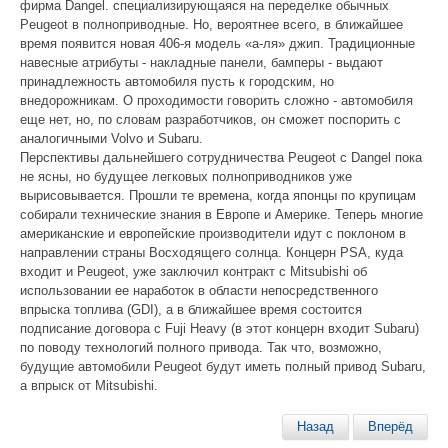
фирма Dangel. специализирующаяся на переделке обычных
Peugeot в полноприводные. Но, вероятнее всего, в ближайшее
время появится новая 406-я модель «а-ля» джип. Традиционные
навесные атрибуты - накладные панели, бамперы - выдают
принадлежность автомобиля пусть к городским, но
внедорожникам. О проходимости говорить сложно - автомобиля
еще нет, но, по словам разработчиков, он сможет поспорить с
аналогичными Volvo и Subaru.
Перспективы дальнейшего сотрудничества Peugeot с Dangel пока
не ясны, но будущее легковых полноприводников уже
вырисовывается. Прошли те времена, когда японцы по крупицам
собирали технические знания в Европе и Америке. Теперь многие
американские и европейские производители идут с поклоном в
направлении страны Восходящего солнца. Концерн PSA, куда
входит и Peugeot, уже заключил контракт с Mitsubishi об
использовании ее наработок в области непосредственного
впрыска топлива (GDI), а в ближайшее время состоится
подписание договора с Fuji Heavy (в этот концерн входит Subaru)
по поводу технологий полного привода. Так что, возможно,
будущие автомобили Peugeot будут иметь полный привод Subaru,
а впрыск от Mitsubishi.
Назад
Вперёд