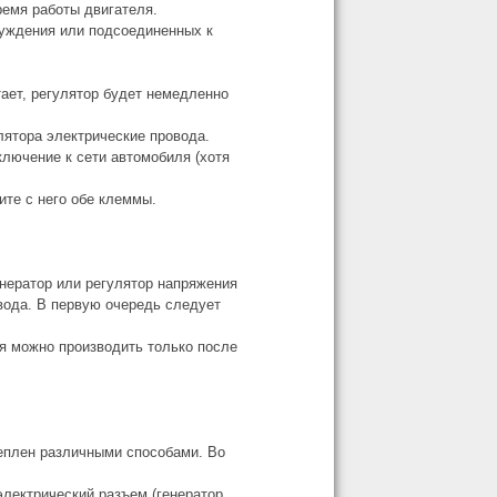
ремя работы двигателя.
буждения или подсоединенных к
тает, регулятор будет немедленно
лятора электрические провода.
ключение к сети автомобиля (хотя
ите с него обе клеммы.
енератор или регулятор напряжения
вода. В первую очередь следует
я можно производить только после
реплен различными способами. Во
электрический разъем (генератор