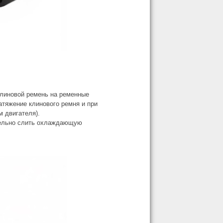
клиновой ремень на ременные
атяжение клинового ремня и при
м двигателя).
ительно слить охлаждающую