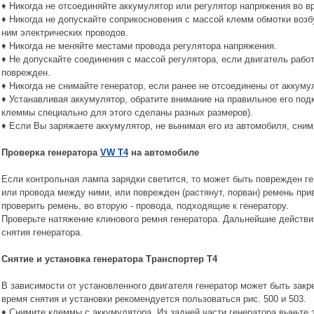
♦ Никогда не отсоединяйте аккумулятор или регулятор напряжения во в
♦ Никогда не допускайте соприкосновения с массой клемм обмотки воз
ним электрических проводов.
♦ Никогда не меняйте местами провода регулятора напряжения.
♦ Не допускайте соединения с массой регулятора, если двигатель рабо
поврежден.
♦ Никогда не снимайте генератор, если ранее не отсоединены от аккуму
♦ Устанавливая аккумулятор, обратите внимание на правильное его под
клеммы специально для этого сделаны разных размеров).
♦ Если Вы заряжаете аккумулятор, не вынимая его из автомобиля, сним
Проверка генератора
VW T4
на автомобиле
Если контрольная лампа зарядки светится, то может быть поврежден г
или провода между ними, или поврежден (растянут, порван) ремень при
проверить ремень, во вторую - провода, подходящие к генератору.
Проверьте натяжение клинового ремня генератора. Дальнейшие действи
снятия генератора.
Снятие и установка генератора Транспортер Т4
В зависимости от установленного двигателя генератор может быть зак
время снятия и установки рекомендуется пользоваться рис. 500 и 503.
♦ Снимите клеммы с аккумулятора. Из задней части генератора выньте 