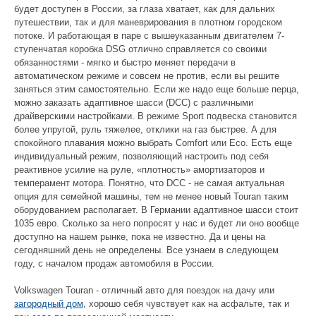
будет доступен в России, за глаза хватает, как для дальних
путешествии, так и для маневрирования в плотном городском
потоке. И работающая в паре с вышеуказанным двигателем 7-
ступенчатая коробка DSG отлично справляется со своими
обязанностями - мягко и быстро меняет передачи в
автоматическом режиме и совсем не против, если вы решите
заняться этим самостоятельно. Если же надо еще больше перца,
можно заказать адаптивное шасси (DCC) с различными
драйверскими настройками. В режиме Sport подвеска становится
более упругой, руль тяжелее, отклики на газ быстрее. А для
спокойного плавания можно выбрать Comfort или Есо. Есть еще
индивидуальный режим, позволяющий настроить под себя
реактивное усилие на руле, «плотность» амортизаторов и
темперамент мотора. Понятно, что DCC - не самая актуальная
опция для семейной машины, тем не менее новый Touran таким
оборудованием располагает. В Германии адаптивное шасси стоит
1035 евро. Сколько за него попросят у нас и будет ли оно вообще
доступно на нашем рынке, пока не известно. Да и цены на
сегодняшний день не определены. Все узнаем в следующем
году, с началом продаж автомобиля в России.
Volkswagen Touran - отличный авто для поездок на дачу или
загородный дом
, хорошо себя чувствует как на асфальте, так и