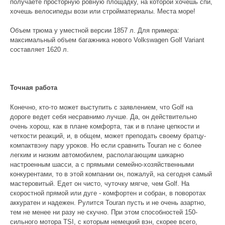
получаете просторную ровную площадку, на которой хочешь спи,
хочешь велосипеды вози или стройматериалы. Места море!
Объем трюма у уместной версии 1857 л. Для примера:
максимальный объем багажника нового Volkswagen Golf Variant
составляет 1620 л.
Точная работа
Конечно, кто-то может выступить с заявлением, что Golf на
дороге ведет себя несравнимо лучше. Да, он действительно
очень хорош, как в плане комфорта, так и в плане цепкости и
четкости реакций, и, в общем, может преподать своему братцу-
компактвэну пару уроков. Но если сравнить Touran не с более
легким и низким автомобилем, располагающим шикарно
настроенным шасси, а с прямыми семейно-хозяйственными
конкурентами, то в этой компании он, пожалуй, на сегодня самый
мастеровитый. Едет он чисто, чуточку мягче, чем Golf. На
скоростной прямой или дуге - комфортен и собран, в поворотах
аккуратен и надежен. Рулится Touran пусть и не очень азартно,
тем не менее ни разу не скучно. При этом способностей 150-
сильного мотора TSI, с которым немецкий вэн, скорее всего,