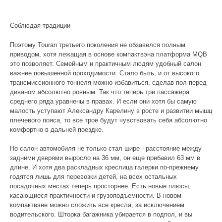
Соблюдая традиции
Поэтому Touran третьего поколения не обзавелся полным
приводом, хотя лежащая в основе компактвэна платформа MQB
это позволяет. Семейным и практичным людям удобный салон
важнее повышенной проходимости. Стало быть, и от высокого
трансмиссионного тоннеля можно избавиться, сделав пол перед
диваном абсолютно ровным. Так что теперь три пассажира
среднего ряда уравнены в правах. И если они хотя бы самую
малость уступают Александру Карелину в росте и развитии мышц
плечевого пояса, то все трое будут чувствовать себя абсолютно
комфортно в дальней поездке.
Но салон автомобиля не только стал шире - расстояние между
задними дверями выросло на 36 мм, он еще прибавил 63 мм в
длине. И хотя два раскладных креслица галерки по-прежнему
годятся лишь для перевозки детей, на всех остальных
посадочных местах теперь просторнее. Есть новые плюсы,
касающиеся практичности и грузоподъемности. В новом
компактвэне можно сложить все кресла, за исключением
водительского. Шторка багажника убирается в подпол, и вы