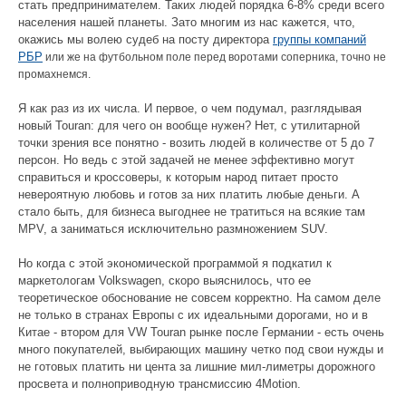
стать предпринимателем. Таких людей порядка 6-8% среди всего
населения нашей планеты. Зато многим из нас кажется, что,
окажись мы волею судеб на посту директора
группы компаний
РБР
или же на футбольном поле перед воротами соперника, точно не
промахнемся.
Я как раз из их числа. И первое, о чем подумал, разглядывая
новый Touran: для чего он вообще нужен? Нет, с утилитарной
точки зрения все понятно - возить людей в количестве от 5 до 7
персон. Но ведь с этой задачей не менее эффективно могут
справиться и кроссоверы, к которым народ питает просто
невероятную любовь и готов за них платить любые деньги. А
стало быть, для бизнеса выгоднее не тратиться на всякие там
MPV, а заниматься исключительно размножением SUV.
Но когда с этой экономической программой я подкатил к
маркетологам Volkswagen, скоро выяснилось, что ее
теоретическое обоснование не совсем корректно. На самом деле
не только в странах Европы с их идеальными дорогами, но и в
Китае - втором для VW Touran рынке после Германии - есть очень
много покупателей, выбирающих машину четко под свои нужды и
не готовых платить ни цента за лишние мил-лиметры дорожного
просвета и полноприводную трансмиссию 4Мotion.