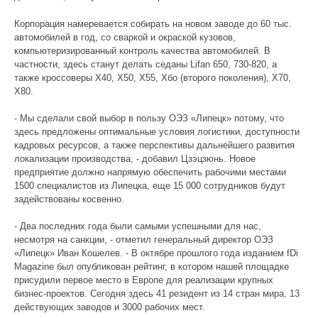
Корпорация намеревается собирать на новом заводе до 60 тыс.
автомобилей в год, со сваркой и окраской кузовов,
компьютеризированный контроль качества автомобилей. В
частности, здесь станут делать седаны Lifan 650, 730-820, а
также кроссоверы Х40, Х50, X55, Хбо (второго поколения), Х70,
Х80.
- Мы сделали свой выбор в пользу ОЭЗ «Липецк» потому, что
здесь предложены оптимальные условия логистики, доступности
кадровых ресурсов, а также перспективы дальнейшего развития
локализации производства, - добавил Цзэцзюнь. Новое
предприятие должно напрямую обеспечить рабочими местами
1500 специалистов из Липецка, еще 15 000 сотрудников будут
задействованы косвенно.
- Два последних года были самыми успешными для нас,
несмотря на санкции, - отметил генеральный директор ОЭЗ
«Липецк» Иван Кошелев. - В октябре прошлого года изданием fDi
Magazine был опубликован рейтинг, в котором нашей площадке
присудили первое место в Европе для реализации крупных
бизнес-проектов. Сегодня здесь 41 резидент из 14 стран мира, 13
действующих заводов и 3000 рабочих мест.