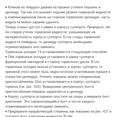
♦ Клином из твердого дерева осторожно утопите поршень в
цилиндр. Так как это вызовет подъем уровня тормозной жидкости
в компенсационном бачке на главном тормозном цилиндре, часть
жидкости можно заранее удалить.
Теперь открыт доступ к рамке и корпусу суппорта. Проверьте, нет
ли следов утечек тормозной жидкости, указывающих на
негерметичность корпуса суппорта. Если следы тормозной
жидкости очевидны, то цилиндр суппорта необходимо
отремонтировать или заменить.
Тормозные колодки Т4 устанавливаются следующим способом:
♦ Обе тормозные колодки установите в рамке суппорта
фрикционной накладкой в сторону тормозного диска. Если
тормозные колодки нельзя установить в корпус суппорта, то
причиной этого может быть недостаточное утапливание поршня в
отверстии цилиндра. Утопить поршень можно специальным
приспособлением. Оно устанавливается в корпус суппорта
тормоза (см. рис. 431). Вращением центрального болта
приспособления поршень задвигается в цилиндр.
♦ Корпус суппорта осторожно опустите на опоры и вверните болт
крепления. Это самоконтрящийся болт и после каждого
отвинчивания его необходимо заменять.
♦ Придержите направляющий стержень как показано на рис. 427 и
затяните болт крепления моментом 35 Нм.