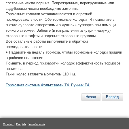
состояние чехла поршня. Поврежденные, перекрученные или
задубевшие чехлы необходимо заменить.
Тормозные колодки устанавливаются в обратной
последовательности. Обе тормозные колодки Т4 поместите в
гнезда суппорта отверстиями в «ушках» суппорта при помощи
тонкого стержня. Забейте (в направлении изнутри - наружу)
стопорные штифты и наденьте стопорные пружины.
Все остальные работы выполняйте в обратной
последовательности.
♦ Надавите на педаль тормоза, чтобы тормозные колодки пришли
в рабочее положение.
Помните, в период приработки колодок эффективность тормозов
понижена.
Гайки колес затяните моментом 110 Нм.
Тормозная система Фольксваген Т4
.
Ручник Т4
.
Назад
Вперёд
Russian
|
English
|
Український