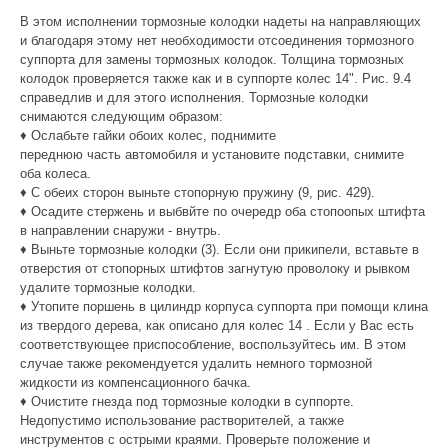
В этом исполнении тормозные колодки надеты на направляющих
и благодаря этому нет необходимости отсоединения тормозного
суппорта для замены тормозных колодок. Толщина тормозных
колодок проверяется также как и в суппорте колес 14". Рис. 9.4
справедлив и для этого исполнения. Тормозные колодки
снимаются следующим образом:
♦ Ослабьте гайки обоих колес, поднимите
переднюю часть автомобиля и установите подставки, снимите
оба колеса.
♦ С обеих сторон выньте стопорную пружину (9, рис. 429).
♦ Осадите стержень и выбвйте по очередр оба стопоопых штифта
в направлении снаружи - внутрь.
♦ Выньте тормозные колодки (3). Если они прикипели, вставьте в
отверстия от стопорных штифтов загнутую проволоку и рывком
удалите тормозные колодки.
♦ Утопите поршень в цилиндр корпуса суппорта при помощи клина
из твердого дерева, как описано для колес 14 . Если у Вас есть
соответствующее приспособление, воспользуйтесь им. В этом
случае также рекомендуется удалить немного тормозной
жидкости из компенсационного бачка.
♦ Очистите гнезда под тормозные колодки в суппорте.
Недопустимо использование растворителей, а также
инструментов с острыми краями. Проверьте положение и